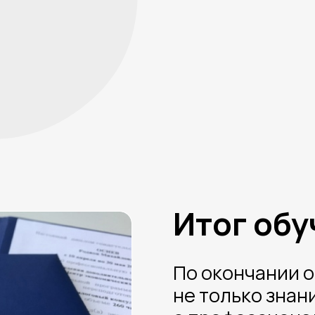
Итог обучени
По окончании обучения
не только знания и нав
о профессиональной п